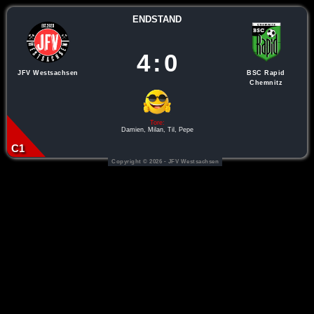
ENDSTAND
4
:
0
JFV Westsachsen
BSC Rapid
Chemnitz
Tore:
Damien, Milan, Til, Pepe
C1
Copyright © 2026 -
JFV Westsachsen